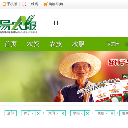
|
|
手机版
二维码
购物车(
0
)
【】
首页
农资
农技
农服
示范田
全部
种子
大田
水稻
粳稻
晚