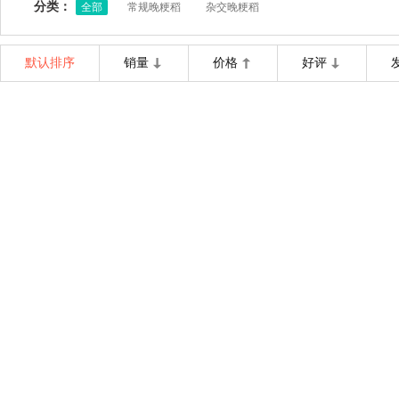
分类：
全部
常规晚粳稻
杂交晚粳稻
默认排序
销量
价格
好评