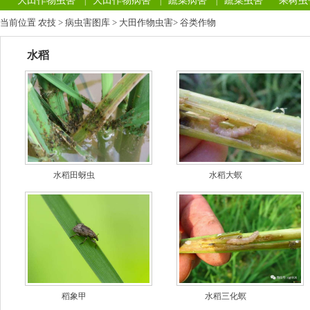
大田作物虫害
大田作物病害
蔬菜病害
蔬菜虫害
果树虫
|
|
|
当前位置
农技
>
病虫害图库
>
大田作物虫害
>
谷类作物
水稻
水稻田蚜虫
水稻大螟
稻象甲
水稻三化螟