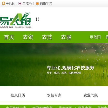
手机版
|
二维码
|
购物车(
0
)
【】
首页
农资
农技
农服
示范田
信息日历
农技专家
农业气象