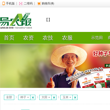
|
|
手机版
二维码
购物车(
0
)
【】
首页
农资
农技
农服
示范田
全部
种子
大田
玉米