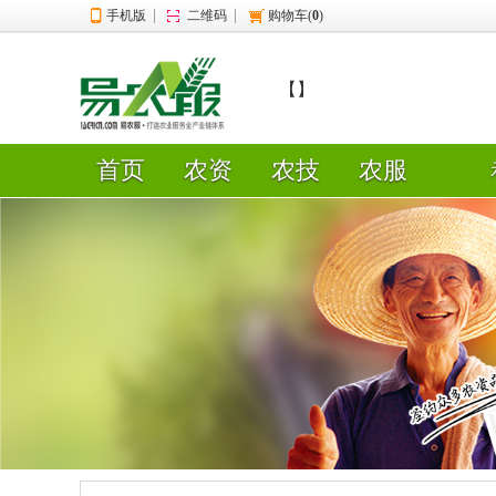
|
|
手机版
二维码
购物车(
0
)
【】
首页
农资
农技
农服