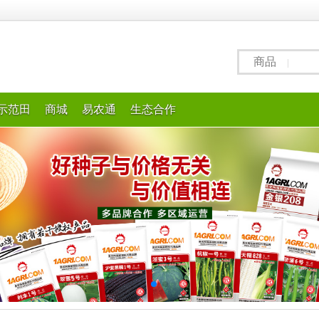
商品
|
示范田
商城
易农通
生态合作