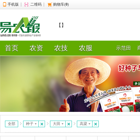
|
|
手机版
二维码
购物车(
0
)
【】
首页
农资
农技
农服
示范田
全部
种子
大田
高梁